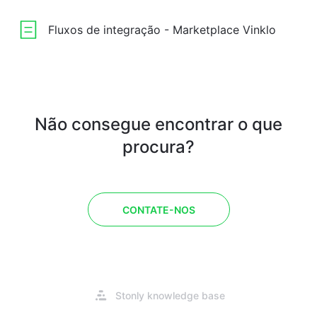
Fluxos de integração - Marketplace Vinklo
Não consegue encontrar o que
procura?
CONTATE-NOS
Abre
Stonly knowledge base
numa