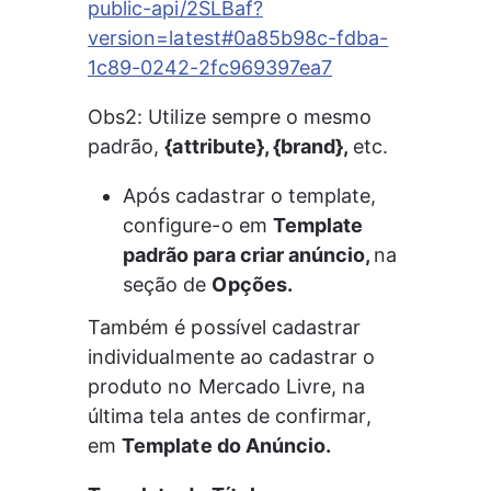
public-api/2SLBaf?
version=latest#0a85b98c-fdba-
1c89-0242-2fc969397ea7
Obs2: Utilize sempre o mesmo 
padrão, 
{attribute}, {brand}, 
etc.
Após cadastrar o template, 
configure-o em 
Template 
padrão para criar anúncio, 
na 
seção de 
Opções.
Também é possível cadastrar 
individualmente ao cadastrar o 
produto no Mercado Livre, na 
última tela antes de confirmar, 
em 
Template do Anúncio.