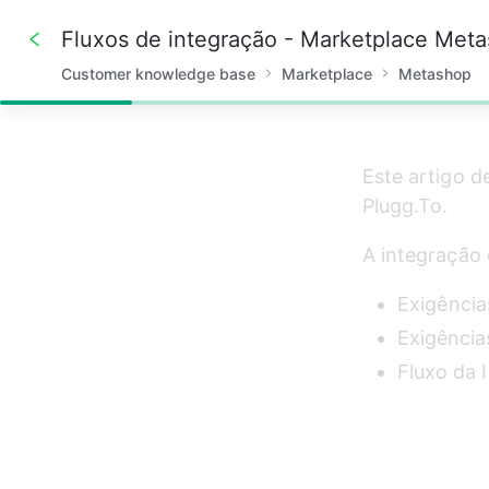
Fluxos de integração - Marketplace Met
Customer knowledge base
Marketplace
Metashop
9%
Este artigo d
Plugg.To.
A integração 
Exigência
Exigência
Fluxo da 