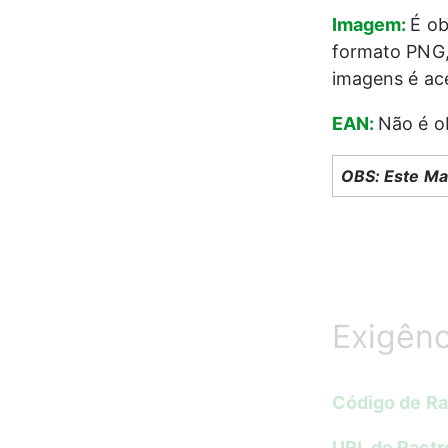
Imagem: 
É ob
formato PNG,
imagens é ac
EAN: 
Não é o
OBS: Este Ma
Exigênc
Código de Ras
URL de Rastre