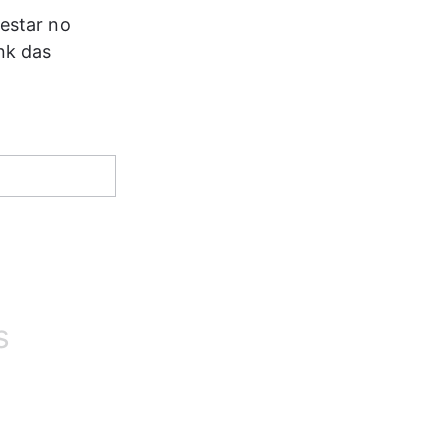
estar no 
nk das 
s