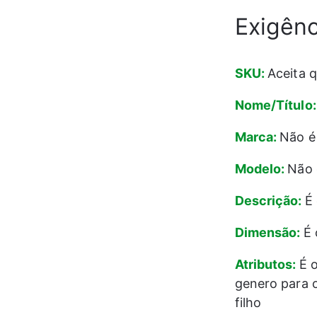
Exigênc
SKU: 
Aceita q
Nome/Título:
Marca: 
Não é
Modelo: 
Não 
Descrição: 
É 
Dimensão: 
É 
Atributos: 
É o
genero para 
filho