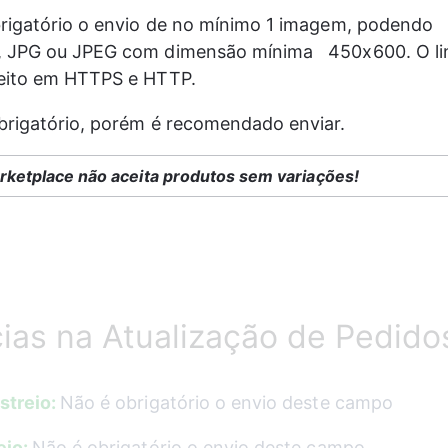
rigatório o envio de no mínimo 1 imagem, podendo   
 JPG ou JPEG com dimensão mínima   450x600. O li
eito em HTTPS e HTTP.
brigatório, porém é recomendado enviar.
rketplace não aceita produtos sem variações!
ias na Atualização de Pedido
treio: 
Não é obrigatório o envio deste campo
io: 
Não é obrigatório o envio deste campo