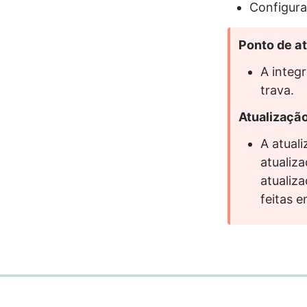
Configura
Ponto de a
A integ
trava.
Atualizaçã
A atual
atualiz
atualiz
feitas 
0%