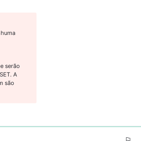
enhuma 
e serão 
SET. A 
m são 