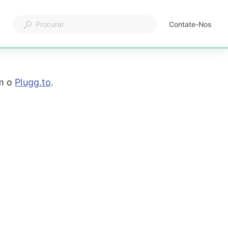
Contate-Nos
m o 
Plugg.to
.