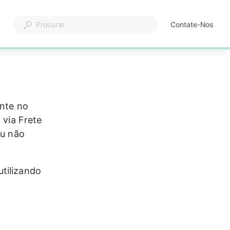
Contate-Nos
ente no 
 via Frete 
ou não 
tilizando 