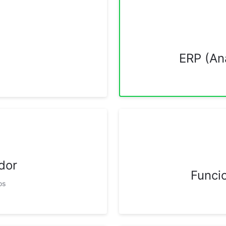
ERP (Aná
dor
Funci
os