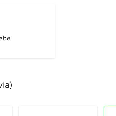
abel
via)