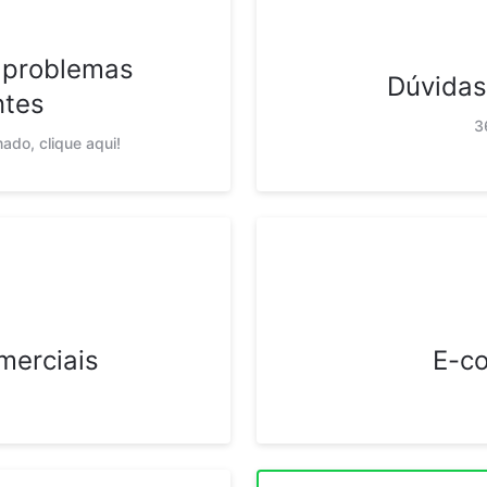
 problemas
Dúvidas
ntes
3
ado, clique aqui!
merciais
E-c