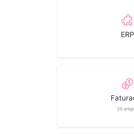
ERP
Fatura
20 artig