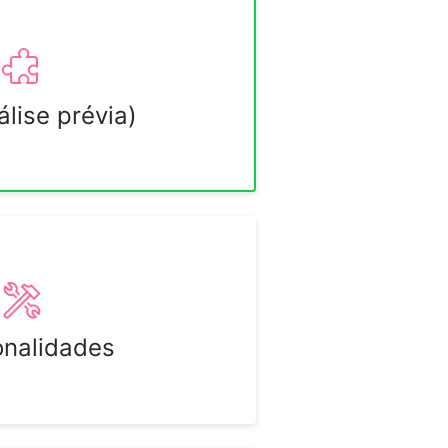
lise prévia)
onalidades