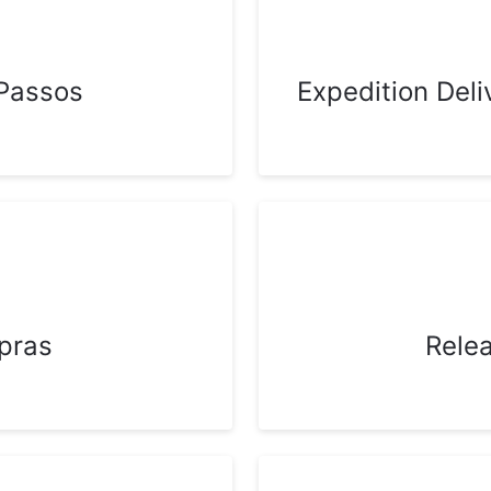
 Passos
Expedition Del
pras
Rele